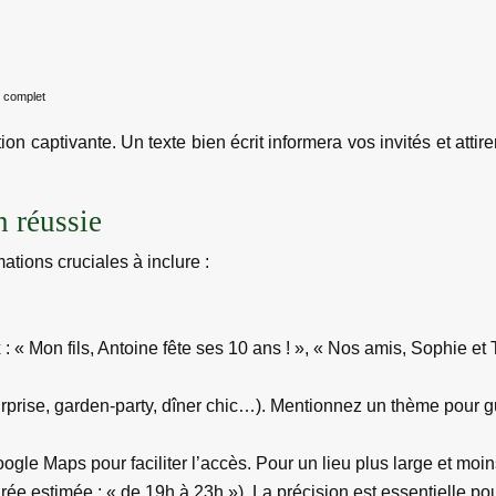
de complet
n captivante. Un texte bien écrit informera vos invités et atti
n réussie
mations cruciales à inclure :
x : « Mon fils, Antoine fête ses 10 ans ! », « Nos amis, Sophie e
urprise, garden-party, dîner chic…). Mentionnez un thème pour gu
gle Maps pour faciliter l’accès. Pour un lieu plus large et moins
rée estimée : « de 19h à 23h »). La précision est essentielle pou