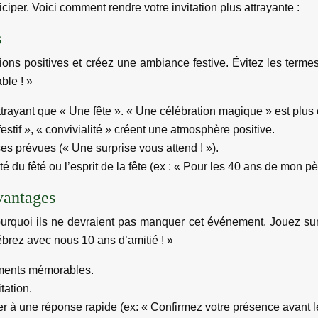
iciper. Voici comment rendre votre invitation plus attrayante :
s
ions positives et créez une ambiance festive. Évitez les term
ble ! »
attrayant que « Une fête ». « Une célébration magique » est plu
estif », « convivialité » créent une atmosphère positive.
ses prévues (« Une surprise vous attend ! »).
té du fêté ou l’esprit de la fête (ex : « Pour les 40 ans de mon p
avantages
ourquoi ils ne devraient pas manquer cet événement. Jouez sur 
ébrez avec nous 10 ans d’amitié ! »
moments mémorables.
itation.
er à une réponse rapide (ex: « Confirmez votre présence avant le