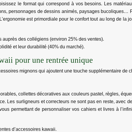
sissez le format qui correspond à vos besoins. Les matériaux 
ignons, personnages de dessins animés, paysages bucoliques… P
’ergonomie est primordiale pour le confort tout au long de la j
es auprès des collégiens (environ 25% des ventes).
lidité et leur durabilité (40% du marché).
awaii pour une rentrée unique
cessoires mignons qui ajoutent une touche supplémentaire de c
les, collettes décoratives aux couleurs pastel, règles, équer
rence. Les surligneurs et correcteurs ne sont pas en reste, avec
 vous permettant de personnaliser vos cahiers et livres à l’
entes d’accessoires kawaii.